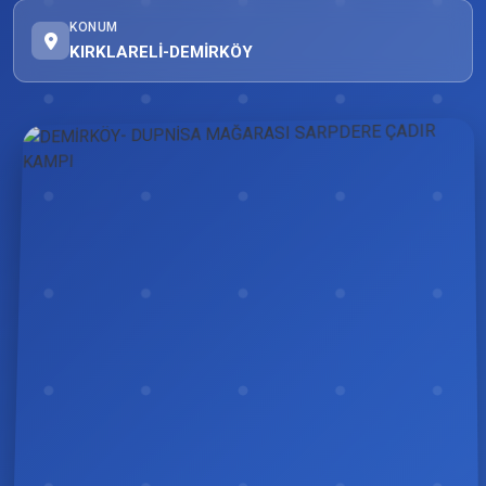
KONUM
KIRKLARELİ-DEMİRKÖY