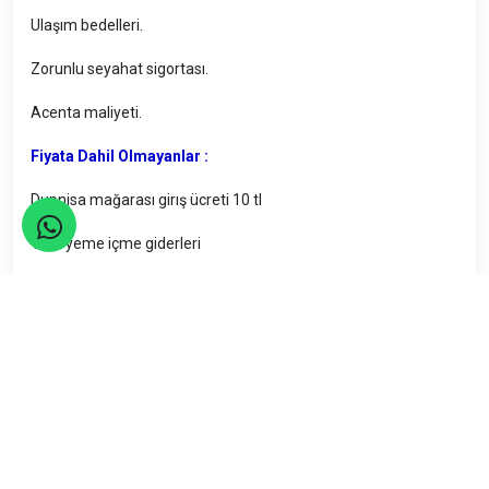
Ulaşım bedelleri.
Zorunlu seyahat sigortası.
Acenta maliyeti.
Fiyata Dahil Olmayanlar :
Dupnisa mağarası girış ücreti 10 tl
Tüm yeme içme giderleri
Kişisel harcamalar
Faaliyet Sorumlusu : Gökhan Beytaş 0541 291 21 79
Araç Durakları
06.30 KOZYATAĞI CARREFOUR(HAREM İSTİKAMETİ)
06.40 GÖZTEPE ( HAREM İSTİKAMETİ)
06.50 KADIKÖY (Kayacanlar Börek)