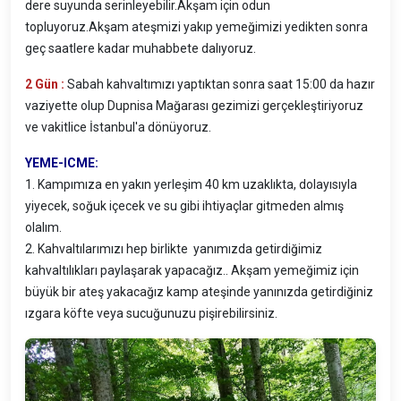
dere suyunda serinleyebilir.Akşam için odun
topluyoruz.Akşam ateşmizi yakıp yemeğimizi yedikten sonra
geç saatlere kadar muhabbete dalıyoruz.
2 Gün :
Sabah kahvaltımızı yaptıktan sonra saat 15:00 da hazır
vaziyette olup Dupnisa Mağarası gezimizi gerçekleştiriyoruz
ve vakitlice İstanbul'a dönüyoruz.
YEME-ICME:
1. Kampımıza en yakın yerleşim 40 km uzaklıkta, dolayısıyla
yiyecek, soğuk içecek ve su gibi ihtiyaçlar gitmeden almış
olalım.
2. Kahvaltılarımızı hep birlikte yanımızda getirdiğimiz
kahvaltılıkları paylaşarak yapacağız.. Akşam yemeğimiz için
büyük bir ateş yakacağız kamp ateşinde yanınızda getirdiğiniz
ızgara köfte veya sucuğunuzu pişirebilirsiniz.