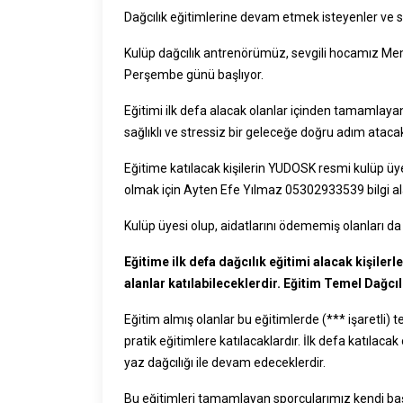
Dağcılık eğitimlerine devam etmek isteyenler ve sı
Kulüp dağcılık antrenörümüz, sevgili hocamız Meme
Perşembe günü başlıyor.
Eğitimi ilk defa alacak olanlar içinden tamamlaya
sağlıklı ve stressiz bir geleceğe doğru adım atacak
Eğitime katılacak kişilerin YUDOSK resmi kulüp üyesi
olmak için Ayten Efe Yılmaz 05302933539 bilgi alab
Kulüp üyesi olup, aidatlarını ödememiş olanları d
Eğitime ilk defa dağcılık eğitimi alacak kişiler
alanlar katılabileceklerdir. Eğitim Temel Dağcılı
Eğitim almış olanlar bu eğitimlerde (*** işaretli) t
pratik eğitimlere katılacaklardır. İlk defa katılac
yaz dağcılığı ile devam edeceklerdir.
Bu eğitimleri tamamlayan sporcularımız kendi başı