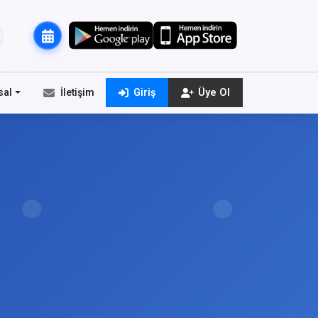
sal
İletişim
Giriş
Üye Ol