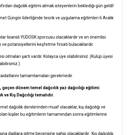
fırdan dağcılık eğitimi almak isteyenlerin beklediği gün geldi!
t Güngör liderliğinde teorik ve uygulama eğitimleri 6 Aralık
nlar lisanslı YUDOSK sporcusu olacaklardır ve en önemlisi
 ve potansiyellerini keşfetme fırsatı bulacaklardır.
 olmaları şartı vardır. Kolayca üye olabilirsiniz. (Kulüp üyesi
ilirsiniz.)
a aidatlarını tamamlamaları gerekmedir.
le, geçen dönem temel dağcılık yaz dağcılığı eğitimi
k ve Kış Dağcılığı temalıdır.
emel dağcılık derslerinden muaf olacaklar, kış dağcılığı ve
ak olan kişiler bu eğitimlerin tamamından sonra eğitimlerine
na dağlara gitme becerisine sahip olacaklardır. Kış dağcılığı