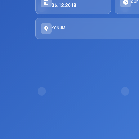
SÜR
06.12.2018
KONUM