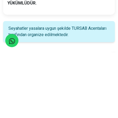
YÜKÜMLÜDÜR.
Seyahatler yasalara uygun şekilde TURSAB Acentaları
tarafından organize edilmektedir.
Katılım Rehberi
📚
Nasıl katılacağınızı öğrenin!
Katılım Bilgileri
15