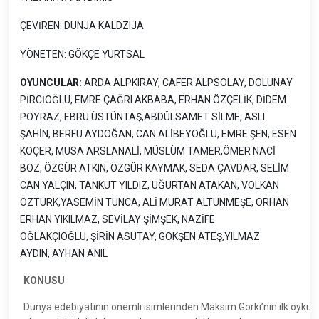
ÇEVİREN: DUNJA KALDZIJA
YÖNETEN: GÖKÇE YURTSAL
OYUNCULAR:
ARDA ALPKIRAY, CAFER ALPSOLAY, DOLUNAY
PİRCİOĞLU, EMRE ÇAĞRI AKBABA, ERHAN ÖZÇELİK, DİDEM
POYRAZ, EBRU ÜSTÜNTAŞ,ABDÜLSAMET SİLME, ASLI
ŞAHİN, BERFU AYDOĞAN, CAN ALİBEYOĞLU, EMRE ŞEN, ESEN
KOÇER, MUSA ARSLANALİ, MÜSLÜM TAMER,ÖMER NACİ
BOZ, ÖZGÜR ATKIN, ÖZGÜR KAYMAK, SEDA ÇAVDAR, SELİM
CAN YALÇIN, TANKUT YILDIZ, UĞURTAN ATAKAN, VOLKAN
ÖZTÜRK,YASEMİN TUNCA, ALİ MURAT ALTUNMEŞE, ORHAN
ERHAN YIKILMAZ, SEVİLAY ŞİMŞEK, NAZİFE
OĞLAKÇIOĞLU, ŞİRİN ASUTAY, GÖKŞEN ATEŞ,YILMAZ
AYDIN, AYHAN ANIL
KONUSU
Dünya edebiyatının önemli isimlerinden Maksim Gorki’nin ilk öykü