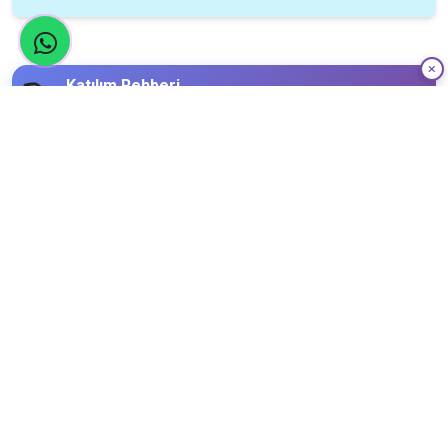
Katılım Rehberi
📚
Nasıl katılacağınızı öğrenin!
Katılım Bilgileri
29
Kasım
Çarşamba
Limit
Kalan