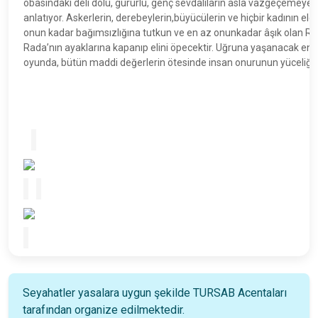
obasındaki deli dolu, gururlu, genç sevdalıların asla vazgeçemeyecekl
anlatıyor. Askerlerin, derebeylerin,büyücülerin ve hiçbir kadının e
onun kadar bağımsızlığına tutkun ve en az onunkadar âşık olan Rad
Rada’nın ayaklarına kapanıp elini öpecektir. Uğruna yaşanacak en 
oyunda, bütün maddi değerlerin ötesinde insan onurunun yüceliğine
Seyahatler yasalara uygun şekilde TURSAB Acentaları
tarafından organize edilmektedir.