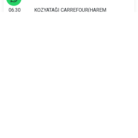
06.30 KOZYATAĞI CARREFOUR(HAREM
İSTİKAMETİ)
06.35 GÖZTEPE ( HAREM İSTİKAMETİ)
06.45 KADIKÖY
07.05 MECİDİYEKÖY(ASLI BÖREK)
07. 15 CEVİZLİBAĞ ( YEŞİL KUNDURA DURAĞI)
07. 35 İNCİRLİ (ÖMÜR)
07.45 SEFAKÖY
07.50 AVCILAR (PELİKAN MALL A.V.M.)
07.55 BEYLİKDÜZÜ ( BAUHAUSE)
08.00 BEYLİKDÜZÜ(AUTOPİA)