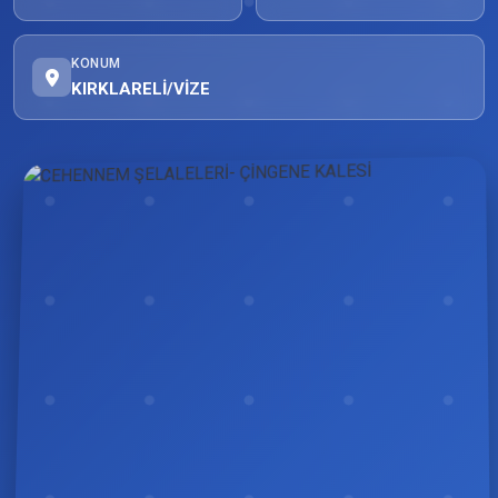
KONUM
KIRKLARELİ/VİZE