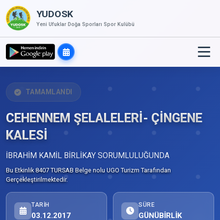
YUDOSK
Yeni Ufuklar Doğa Sporları Spor Kulübü
TAMAMLANDI
CEHENNEM ŞELALELERİ- ÇİNGENE
KALESİ
İBRAHİM KAMİL BİRLİKAY SORUMLULUĞUNDA
Bu Etkinlik 8407 TURSAB Belge nolu UGO Turizm Tarafından
Gerçekleştirilmektedir.
TARIH
SÜRE
03.12.2017
GÜNÜBİRLİK