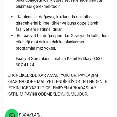
bulunabileceği için kıyafet seçimlerinde dikkatli
olunması gerekmektedir.
Katılımcılar doğaya çıktıklarında risk altına
gireceklerini bilmelidirler ve bunu göze alarak
faaliyetlere katılmalıdırlar.
Bu faaliyet bir doğa sporudur. Gezi ya da kültür turu
etkinliği gibi dakika dakika planlanmış
programlarımız yoktur.
Faaliyet Sorumlusu
:
İbrahim Kamil Birlikay 0 533
307 41 24
ETKİNLİKLERDE KAR AMACI YOKTUR. PAYLAŞIM
ESASINA GÖRE MALİYETLENDİRİLİYOR. BU NEDENLE
ETKİNLİĞE YAZILIP GELEMEYEN ARKADAŞLAR
KATILIM PAYINI ÖDEMEKLE YÜKÜMLÜDÜR.
ARAÇ DURAKLARI :