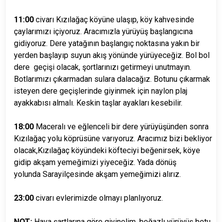
11:00
civarı Kızılağaç köyüne ulaşıp, köy kahvesinde
çaylarımızı içiyoruz. Aracımızla yürüyüş başlangıcına
gidiyoruz.
Dere yatağının başlangıç noktasına yakın bir
yerden başlayıp suyun akış yönünde yürüyeceğiz. Bol bol
dere
geçişi olacak, şortlarınızı getirmeyi unutmayın.
Botlarımızı çıkarmadan sulara dalacağız. Botunu çıkarmak
isteyen
dere geçişlerinde giyinmek için naylon plaj
ayakkabısı almalı. Keskin taşlar ayakları kesebilir.
18:00
Maceralı ve eğlenceli bir dere yürüyüşünden sonra
Kızılağaç yolu köprüsüne varıyoruz. Aracımız bizi bekliyor
olacak,
Kızılağaç köyündeki köfteciyi beğenirsek, köye
gidip akşam yemeğimizi yiyeceğiz. Yada dönüş
yolunda Saray
ilçesinde akşam yemeğimizi alırız.
23:00
civarı evlerimizde olmayı planlıyoruz.
NOT:
Hava şartlarına göre giyinelim, boğazlı yürüyüş botu,