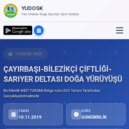
YUDOSK
Yeni Ufuklar Doğa Sporları Spor Kulübü
TAMAMLANDI
ÇAYIRBAŞI-BİLEZİKÇİ ÇİFTLİĞİ-
SARIYER DELTASI DOĞA YÜRÜYÜŞÜ
Bu Etkinlik 8407 TURSAB Belge nolu UGO Turizm Tarafından
Gerçekleştirilmektedir.
TARIH
SÜRE
10.11.2019
GÜNÜBİRLİK