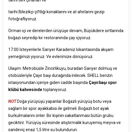
tarihi dev çınarları ve
tarihi Bilezikçi çiftliği konaklarını ve at ahırlarını gezip
fotoğraflıyoruz.
Orman içi ve derelerden ürüyüşe devam, Büyükdere sırtlarında
boğazı seyredip kır restoranında çay içiyoruz.
17:00 İsteyenlerle Sarıyer Karadeniz lokantasında akşam
yemeğimizi yiyoruz. Ve evlerimize dönüyoruz.
Ulaşım: Metrobüsle Zincirlikuyu, buradan Sarıyer dolmuş ve
otobüsleriyle Çayır başı durağında inilecek. SHELL benzin
istasyonundan içeriye giden cadde başında
Çayırbaşı spor
klübü kahvesinde
toplanıyoruz.
NOT
:
Doğa yürüyüşü yapanlar Boğazlı yürüyüş botu veya
sağlam bir spor ayakkabısı ile gelmeli. Boğazlı bot ayak
burkulmalarını önler. Bir kişinin sakatlanması bütün grubu
geciktirir. Yürüyüş süresinde atıştırmalık kuruyemiş meyva ve
sandeviç enaz 1,5 litre su bulundurun.