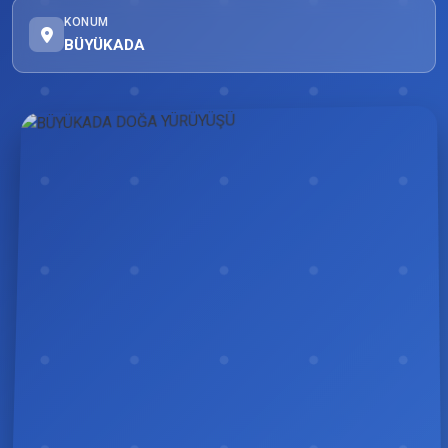
KONUM
BÜYÜKADA