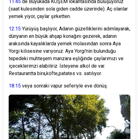
11:45
de Büyükada KÖŞEM lokantasında buluşuyoruz
(saat kulesinden sola giden cadde üzerinde). Aç olanlar
yemek yiyor, çaylar şirketten.
12:15
Yürüyüş başlıyor, Adanın güzelliklerini adımlayarak,
dünyanın en büyük ahşap konağını gezerek, adanın
araksında kayalıklarda yemek molasından sonra Aya
Yorgi kilisesine varıyoruz. Aya Yorgi'nin bulunduğu
tepedeki muhteşem manzara eşliğinde çaylarımızı ve
içeceklerimzi alabiliriz. İsteyene alkol de var.
Restaurantta bira,köfte,patates vs. satılıyor.
18:15
veya sonraki vapur seferiyle eve dönüş.