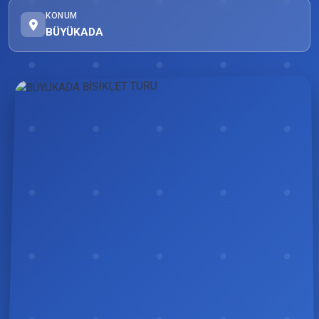
KONUM
BÜYÜKADA