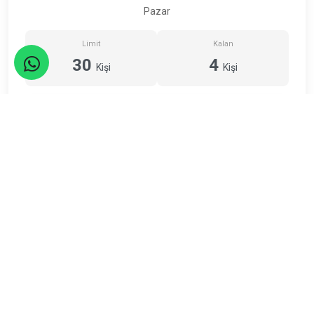
Pazar
Limit
Kalan
30
4
Kişi
Kişi
ETKİNLİK TAMAMLANDI
Adresimiz
Şirinevler Mahallesi, Meriç Sk. No:27/1, Bahçelievler/İstanbul
Bizi Arayın
5302933539