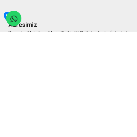
Adresimiz
Şirinevler Mahallesi, Meriç Sk. No:27/1, Bahçelievler/İstanbul
Bizi Arayın
5302933539
E-posta Gönderin
bilgi@yudosk.org