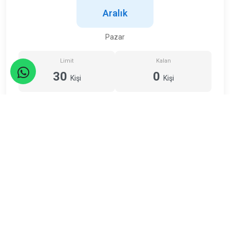
Aralık
Pazar
Limit
Kalan
30
0
Kişi
Kişi
ETKİNLİK TAMAMLANDI
Adresimiz
Şirinevler Mahallesi, Meriç Sk. No:27/1, Bahçelievler/İstanbul