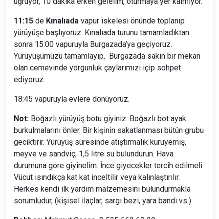
uğruyor, 10 dakika erken gelelim, oturmaya yer kalmıyor.
11:15
de
Kınalıada
vapur iskelesi önünde toplanıp
yürüyüşe başlıyoruz. Kınalıada turunu tamamladıktan
sonra 15:00 vapuruyla Burgazada’ya geçiyoruz.
Yürüyüşümüzü tamamlayıp, Burgazada sakin bir mekan
olan cemevinde yorgunluk çaylarımızı içip sohpet
ediyoruz.
18:45 vapuruyla evlere dönüyoruz.
Not:
Boğazlı yürüyüş botu giyiniz. Boğazlı bot ayak
burkulmalarını önler. Bir kişinin sakatlanması bütün grubu
geciktirir. Yürüyüş süresinde atıştırmalık kuruyemiş,
meyve ve sandviç, 1,5 litre su bulundurun. Hava
durumuna göre giyinelim. İnce giyecekler tercih edilmeli.
Vücut ısındıkça kat kat inceltilir veya kalınlaştırılır.
Herkes kendi ilk yardım malzemesini bulundurmakla
sorumludur, (kişisel ilaçlar, sargı bezi, yara bandı vs.)