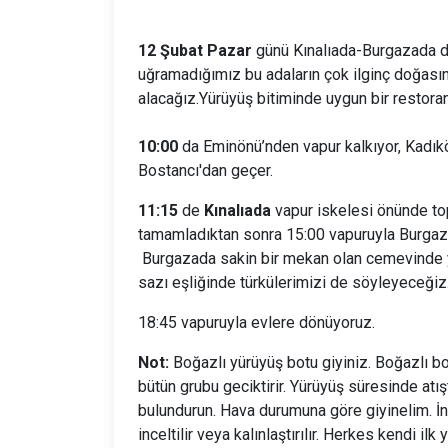
12 Şubat Pazar
günü Kınalıada-Burgazada d
uğramadığımız bu adaların çok ilginç doğası
alacağız.Yürüyüş bitiminde uygun bir restoran
10:00
da Eminönü’nden vapur kalkıyor, Kadık
Bostancı'dan geçer.
11:15
de
Kınalıada
vapur iskelesi önünde top
tamamladıktan sonra 15:00 vapuruyla Burgaz
Burgazada sakin bir mekan olan cemevinde y
sazı eşliğinde türkülerimizi de söyleyeceğiz
18:45 vapuruyla evlere dönüyoruz.
Not:
Boğazlı yürüyüş botu giyiniz. Boğazlı bot
bütün grubu geciktirir. Yürüyüş süresinde atı
bulundurun. Hava durumuna göre giyinelim. İnc
inceltilir veya kalınlaştırılır. Herkes kendi 