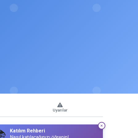
Uyarılar
Katılım Rehberi
📚
Nasıl katılacağınızı öğrenin!