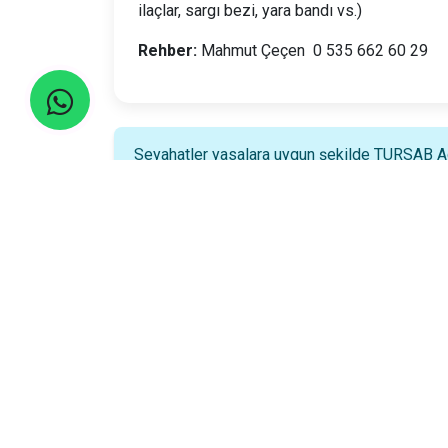
ilaçlar, sargı bezi, yara bandı vs.)
Rehber:
Mahmut Çeçen 0 535 662 60 29
Seyahatler yasalara uygun şekilde TURSAB Ace
Adresimiz
Şirinevler Mahallesi, Meriç Sk. No:27/1, Bahçelievl
İstanbul