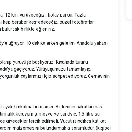
a 12 km. yürüyeceğiz, kolay parkur. Fazla
nı hep beraber keşfedeceğiz, güzel fotoğraflar
 bulursak birlikte eğleniriz.
öy'e uğruyor, 10 dakika erken gelelim. Anadolu yakası
lanıp yürüyüşe başlıyoruz. Kınalıada turunu
ada’ya geçiyoruz. Yürüyüşümüzü tamamlayıp,
orgunluk çaylarımızı içip sohpet ediyoruz. Cemevinin
.
 ayak burkulmalarını önler. Bir kişinin sakatlanması
ştırmalık kuruyemiş, meyve ve sandviç, 1,5 litre su
e giyecekler tercih edilmeli. Vücut ısındıkça kat kat
ilk yardım malzemesini bulundurmakla sorumludur, (kişisel