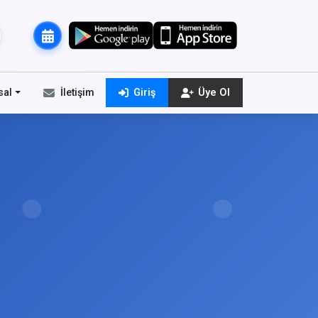
sal
İletişim
Giriş
Üye Ol