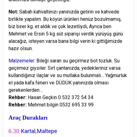
Not:
Sabah kahvaltınızı yanınızda getirin ve kahvede
birlikte yapalım.
Bu köyün ürünleri henüz bozulmamış,
biz birer kg. et aldık ve çok lezetliydi,
Ayrıca ben
Mehmet ve Ersin 5 kg süt siparişi verdik yürüyüş günü
alacağız, isteyen varsa bana bilgi verin ki gittiğimizde
hazır olsun.
Malzemeler:
Bileği saran su geçirmez bot tozluk. Su
geçirmez giysiler. Sırt çantanızda; yedekleriniz varsa
kullandığınız ilaçlar ve su mutlaka bulunmalı… Yağmurluk
el yada kafa feneri ve DÜDÜK yanınızda olması
gerekenlerden…
Rehber:
Hasan Geçkin 0 532 372 54 34
Rehber:
Mehmet bilgin 0532 695 33 99
Araç Durakları
6.30
Kartal,Maltepe