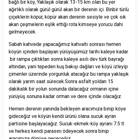
bağlı bir köy, Yaklaşık olarak 13-15 km olan bu yer
ağırlıklı olarak gürül gürül akan bir derenin içi. Binbir türlü
çiçeklerin köpür, köpür akan derenin sesiyle ve çok sık
akan çeşmelerin eşlik ettiği rota kimseye yorucu dahi
gelmeyecek.
Sabah kahvede yapacağımız kahvaltı sonrası hemen
köyün içinden başlayan yürüyüşümüz tarihi kaleye kadar
bir rampa çıktıktan sonra kaleye asılı dev türk bayrağı
altından, yani tepeden kuş bakışı dağları ve köyü izleyip
çimenler üzerinde yorgunluk atacağız bu rampa yaklaşık
olarak yarım saat sürecek.Sonra asfalt yoldan 15
dakikalık bir yolun sonunda dalacağız ormanın içine
yürüyüş sonuna kadar orman ve dere içinde olacağız.
Hemen derenin yanında bekleyen aracımıza binip köye
gideceğiz ve köyün kendi ürünü olana sucuk ayran
partisine başlayacağız. Sucuk-ekmek-köy ayranı 7.5 tl
ve herkes kendi parasını ödeyecek.sonra binip
aracımıza dönüşe geçeceğiz.