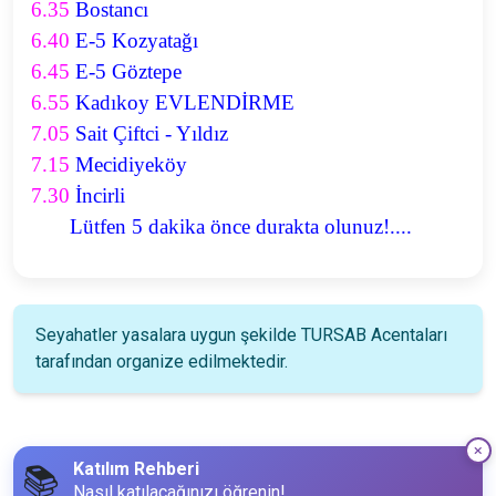
6.35
Bostancı
6.40
E-5 Kozyatağı
6.45
E-5 Göztepe
6.55
Kadıkoy EVLENDİRME
7.05
Sait Çiftci - Yıldız
7.15
Mecidiyeköy
7.30
İncirli
Lütfen 5 dakika önce durakta olunuz!....
Seyahatler yasalara uygun şekilde TURSAB Acentaları
tarafından organize edilmektedir.
Katılım Rehberi
📚
Nasıl katılacağınızı öğrenin!