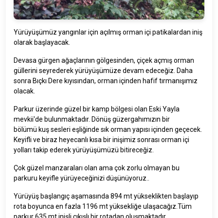
Yürüyüşümüz yangınlar için açılmış orman içi patikalardan iniş
olarak başlayacak.
Devasa gürgen ağaçlarının gölgesinden, çiçek açmış orman
güllerini seyrederek yürüyüşümüze devam edeceğiz. Daha
sonra Bıçkı Dere kıyısından, orman içinden hafif tırmanışımız
olacak.
Parkur üzerinde güzel bir kamp bölgesi olan Eski Yayla
mevkii'de bulunmaktadır. Dönüş güzergahımızın bir
bölümü kuş sesleri eşliğinde sık orman yapısı içinden geçecek.
Keyifli ve biraz heyecanlı kısa bir inişimiz sonrası orman içi
yolları takip ederek yürüyüşümüzü bitireceğiz.
Çok güzel manzaraları olan ama çok zorlu olmayan bu
parkuru keyifle yürüyeceğinizi düşünüyoruz..
Yürüyüş başlangıç aşamasında 894 mt yükseklikten başlayıp
rota boyunca en fazla 1196 mt yüksekliğe ulaşacağız.Tüm
parkur 635 mt inişli çıkışlı bir rotadan oluşmaktadır