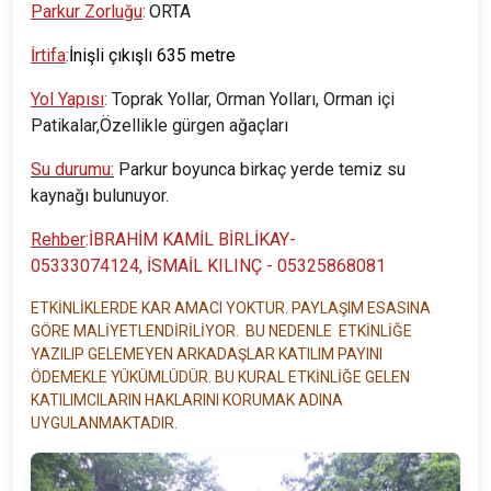
Parkur Zorluğu
:
ORTA
İrtifa
:
İnişli çıkışlı 635 metre
Yol Yapısı
:
Toprak Yollar, Orman Yolları, Orman içi
Patikalar,Özellikle gürgen ağaçları
Su durumu:
Parkur boyunca birkaç yerde temiz su
kaynağı bulunuyor.
Rehber
:İBRAHİM KAMİL BİRLİKAY-
05333074124, İSMAİL KILINÇ - 05325868081
ETKİNLİKLERDE KAR AMACI YOKTUR. PAYLAŞIM ESASINA
GÖRE MALİYETLENDİRİLİYOR. BU NEDENLE ETKİNLİĞE
YAZILIP GELEMEYEN ARKADAŞLAR KATILIM PAYINI
ÖDEMEKLE YÜKÜMLÜDÜR. BU KURAL ETKİNLİĞE GELEN
KATILIMCILARIN HAKLARINI KORUMAK ADINA
UYGULANMAKTADIR.