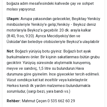
boğaza adım mesafesindeki kahvede çay ve sohpet
molası yapıyoruz.
Ulaşım:
Avrupa yakasından gelecekler, Beşiktaş-Yeniköy
minibüsleriyle Yeniköy'e gelip,Yeniköy - Beykoz deniz
motorlarıyla Beykoz’a geçebilir. 20 dk. arayla kalkar
(8:40, 9:oo, 9:20). Ayrıca Mecidiyeköy’den ve
Üsküdar’dan belediye otobüsleriyle Beykoz’a ulaşılabilir
Not:
Boğazlı yürüyüş botu giyiniz. Boğazlı bot ayak
burkulmalarını önler. Bir kişinin sakatlanması bütün grubu
geciktirir. Yürüyüş süresinde atıştırmalık kuruyemiş,
meyve ve sandviç, 1,5 litre su bulundurun.Hava
durumuna göre giyinelim. İnce giyecekler tercih edilmeli.
Vücut ısındıkça kat kat inceltilir veya kalınlaştırılır.
Herkes kendi ilk yardım malzemesi bulundurmakla
sorumludur, (sargı bezi, yara bandı vs.)
Rehber:
Mahmut Çeçen 0 535 662 60 29