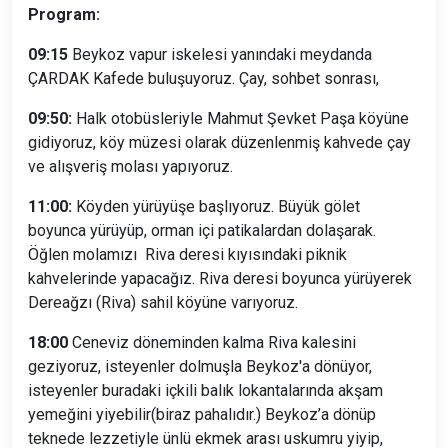
Program:
09:15
Beykoz vapur iskelesi yanındaki meydanda
ÇARDAK Kafede buluşuyoruz. Çay, sohbet sonrası,
09:50:
Halk otobüsleriyle Mahmut Şevket Paşa köyüne
gidiyoruz, köy müzesi olarak düzenlenmiş kahvede çay
ve alışveriş molası yapıyoruz.
11:00:
Köyden yürüyüşe başlıyoruz. Büyük gölet
boyunca yürüyüp, orman içi patikalardan dolaşarak.
Öğlen molamızı Riva deresi kıyısındaki piknik
kahvelerinde yapacağız. Riva deresi boyunca yürüyerek
Dereağzı (Riva) sahil köyüne varıyoruz.
18:00
Ceneviz döneminden kalma Riva kalesini
geziyoruz, isteyenler dolmuşla Beykoz'a dönüyor,
isteyenler buradaki içkili balık lokantalarında akşam
yemeğini yiyebilir(biraz pahalıdır.) Beykoz’a dönüp
teknede lezzetiyle ünlü ekmek arası uskumru yiyip,