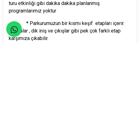
turu etkinliği gibi dakika dakika planlanmış
programlarımız yoktur
* Parkurumuzun bir kısmı keşif etapları içerir.
Patikalar , dik iniş ve çıkışlar gibi pek çok farklı etap
karşımıza çıkabilir.
Seyahatler yasalara uygun şekilde TURSAB Acentaları
tarafından organize edilmektedir.
Katılım Rehberi
📚
Nasıl katılacağınızı öğrenin!