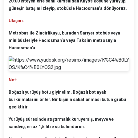
20:00 İsteyenlerle sahil kumsaldan Kilyos köyüne yürüyüp,
güneşin batışını izleyip, otobüsle Hacıosman’a dönüyoruz.
Ulaşım:
Metrobus ile Zincirlikuyu, buradan Sarıyer otobüs veya
minibüsleriyle Hacıosman’a veya Taksim metrosuyla
Hacıosman'a.
Not:
Boğazlı yürüyüş botu giyinelim, Boğazlı bot ayak
burkulmalarını önler. Bir kişinin sakatlanması bütün grubu
geciktirir.
Yürüyüş süresinde atıştırmalık kuruyemiş, meyve ve
sandviç, en az 1,5 litre su bulundurun.