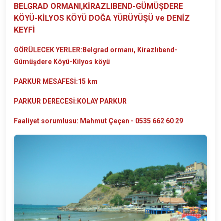
BELGRAD ORMANI,KİRAZLIBEND-GÜMÜŞDERE
KÖYÜ-KİLYOS KÖYÜ DOĞA YÜRÜYÜŞÜ ve DENİZ
KEYFİ​
GÖRÜLECEK YERLER:Belgrad ormanı, Kirazlıbend-
Gümüşdere Köyü-Kilyos köyü
PARKUR MESAFESİ:15 km
PARKUR DERECESİ:KOLAY PARKUR
Faaliyet sorumlusu: Mahmut Çeçen - 0535 662 60 29