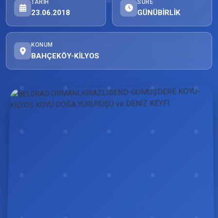
TARIH
SÜRE
23.06.2018
GÜNÜBİRLİK
KONUM
BAHÇEKÖY-KİLYOS