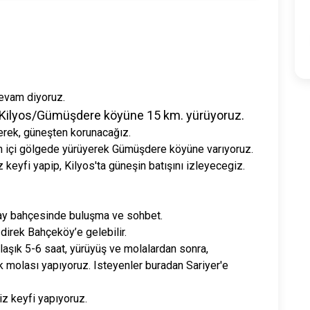
devam diyoruz.
ilyos/Gümüşdere köyüne 15 km. yürüyoruz.
erek, güneşten korunacağız.
 içi gölgede yürüyerek Gümüşdere köyüne varıyoruz.
 keyfi yapip, Kilyos'ta güneşin batışını izleyecegiz.
çay bahçesinde buluşma ve sohbet.
irek Bahçeköy’e gelebilir.
aşık 5-6 saat, yürüyüş ve molalardan sonra,
molası yapıyoruz. Isteyenler buradan Sariyer'e
z keyfi yapıyoruz.