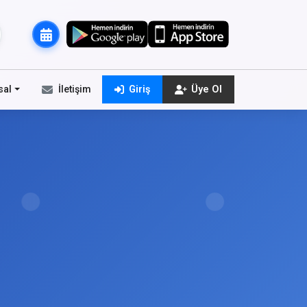
sal
İletişim
Giriş
Üye Ol