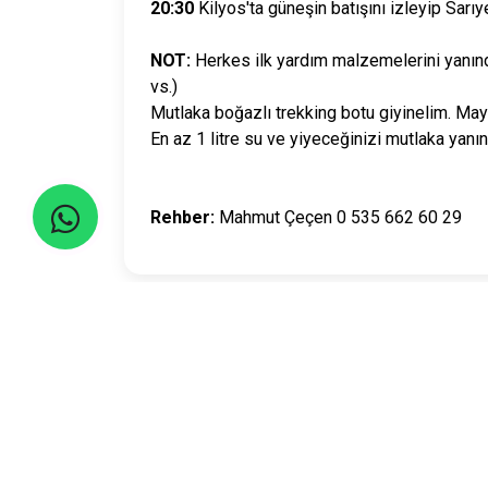
20:30
Kilyos'ta güneşin batışını izleyip Sarıy
NOT:
Herkes ilk yardım malzemelerini yanın
vs.)
Mutlaka boğazlı trekking botu giyinelim. May
En az 1 litre su ve yiyeceğinizi mutlaka yanını
Rehber:
Mahmut Çeçen 0 535 662 60 29
Seyahatler yasalara uygun şekilde TURSAB Ace