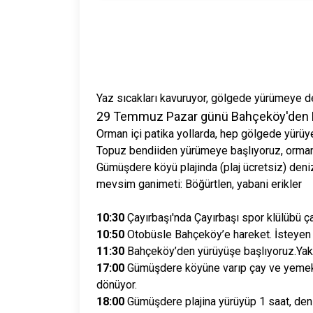
Yaz
sıcakları kavuruyor, gölgede yürümeye 
29 Temmuz Pazar günü Bahçeköy'den K
Orman içi patika yollarda, hep gölgede yürüy
Topuz bendiiden yürümeye başlıyoruz, orman
Gümüşdere köyü plajinda (plaj ücretsiz) deniz
mevsim ganimeti: Böğürtlen, yabani erikler
10:30
Çayırbaşı'nda Çayırbaşı spor klülübü 
10:50
Otobüsle Bahçeköy’e hareket. İsteyen d
11:30
Bahçeköy’den yürüyüşe başlıyoruz.Yakl
17:00
Gümüşdere köyüne varıp çay ve yemek 
dönüyor.
18:00
Gümüşdere plajina yürüyüp 1 saat, deni