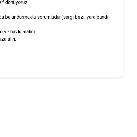
er' dönüyoruz.
da bulundurmakla sorumludur.(sargı bezi, yara bandı
o ve havlu alalım.
za alın.
ntaları tarafından organize edilmektedir.