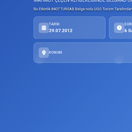
MAHMUT ÇEÇEN REHBERLİĞİNDE BELGRAD 
Bu Etkinlik 8407 TURSAB Belge nolu UGO Turizm Tarafından 
TARIH
SÜR
29.07.2012
6 S
KONUM