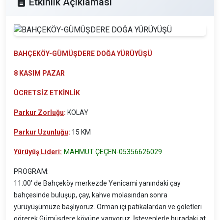
Etkinlik Açıklaması
BAHÇEKÖY-GÜMÜŞDERE DOĞA YÜRÜYÜŞÜ
8 KASIM PAZAR
ÜCRETSİZ ETKİNLİK
Parkur Zorluğu
:
KOLAY
Parkur Uzunluğu
:
15 KM
Yürüyüş Lideri:
MAHMUT ÇEÇEN-
05356626029
PROGRAM:
11:00' de Bahçeköy merkezde Yenicami yanındaki çay
bahçesinde buluşup, çay, kahve molasından sonra
yürüyüşümüze başlıyoruz. Orman içi patikalardan ve göletleri
görerek Gümüşdere köyüne varıyoruz. İsteyenlerle buradaki at