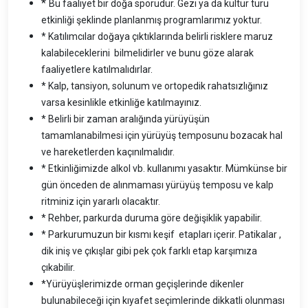
*
Bu faaliyet bir doğa sporudur. Gezi ya da kültür turu
etkinliği şeklinde planlanmış programlarımız yoktur.
* Katılımcılar doğaya çıktıklarında belirli risklere maruz
kalabileceklerini bilmelidirler ve bunu göze alarak
faaliyetlere katılmalıdırlar.
* Kalp, tansiyon, solunum ve ortopedik rahatsızlığınız
varsa kesinlikle etkinliğe katılmayınız.
* Belirli bir zaman aralığında yürüyüşün
tamamlanabilmesi için yürüyüş temposunu bozacak hal
ve hareketlerden kaçınılmalıdır.
* Etkinliğimizde alkol vb. kullanımı yasaktır. Mümkünse bir
gün önceden de alınmaması yürüyüş temposu ve kalp
ritminiz için yararlı olacaktır.
* Rehber, parkurda duruma göre değişiklik yapabilir.
*
Parkurumuzun bir kısmı keşif etapları içerir. Patikalar ,
dik iniş ve çıkışlar gibi pek çok farklı etap karşımıza
çıkabilir.
*Yürüyüşlerimizde orman geçişlerinde dikenler
bulunabileceği için kıyafet seçimlerinde dikkatli olunması