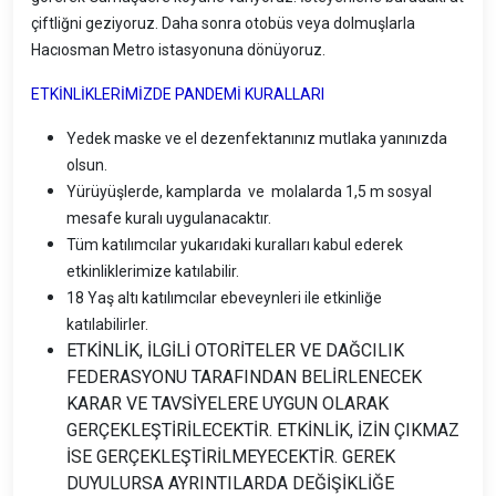
çiftliğni geziyoruz. Daha sonra otobüs veya dolmuşlarla
Hacıosman Metro istasyonuna dönüyoruz.
ETKİNLİKLERİMİZDE PANDEMİ KURALLARI
Yedek maske ve el dezenfektanınız mutlaka yanınızda
olsun.
Yürüyüşlerde, kamplarda ve molalarda 1,5 m sosyal
mesafe kuralı uygulanacaktır.
Tüm katılımcılar yukarıdaki kuralları kabul ederek
etkinliklerimize katılabilir.
18 Yaş altı katılımcılar ebeveynleri ile etkinliğe
katılabilirler.
ETKİNLİK, İLGİLİ OTORİTELER VE DAĞCILIK
FEDERASYONU TARAFINDAN BELİRLENECEK
KARAR VE TAVSİYELERE UYGUN OLARAK
GERÇEKLEŞTİRİLECEKTİR. ETKİNLİK, İZİN ÇIKMAZ
İSE GERÇEKLEŞTİRİLMEYECEKTİR. GEREK
DUYULURSA AYRINTILARDA DEĞİŞİKLİĞE