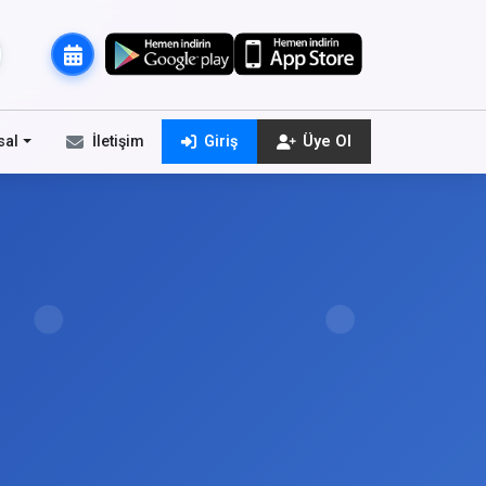
sal
İletişim
Giriş
Üye Ol