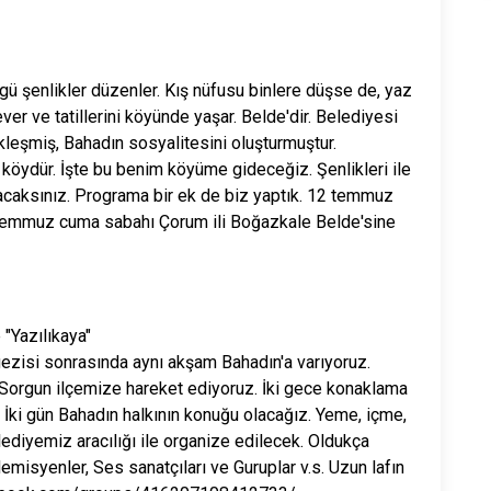
ü şenlikler düzenler. Kış nüfusu binlere düşse de, yaz
er ve tatillerini köyünde yaşar. Belde'dir. Belediyesi
kleşmiş, Bahadın sosyalitesini oluşturmuştur.
ir köydür. İşte bu benim köyüme gideceğiz. Şenlikleri ile
acaksınız. Programa bir ek de biz yaptık. 12 temmuz
emmuz cuma sabahı Çorum ili Boğazkale Belde'sine
 "Yazılıkaya"
zisi sonrasında aynı akşam Bahadın'a varıyoruz.
orgun ilçemize hareket ediyoruz. İki gece konaklama
İki gün Bahadın halkının konuğu olacağız. Yeme, içme,
diyemiz aracılığı ile organize edilecek. Oldukça
emisyenler, Ses sanatçıları ve Guruplar v.s. Uzun lafın