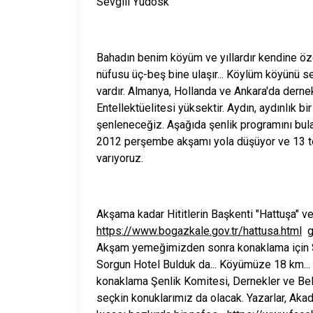
Sevgili Yudosk
Bahadın benim köyüm ve yıllardır kendine özg
nüfusu üç-beş bine ulaşır... Köylüm köyünü sev
vardır. Almanya, Hollanda ve Ankara'da derne
Entellektüelitesi yüksektir. Aydın, aydınlık b
şenleneceğiz. Aşağıda şenlik programını bul
2012 perşembe akşamı yola düşüyor ve 13 t
varıyoruz.
Akşama kadar Hititlerin Başkenti "Hattuşa" ve
https://www.bogazkale.gov.tr/hattusa.html
ge
Akşam yemeğimizden sonra konaklama için S
Sorgun Hotel Bulduk da... Köyümüze 18 km... 
konaklama Şenlik Komitesi, Dernekler ve Bele
seçkin konuklarımız da olacak. Yazarlar, Akad