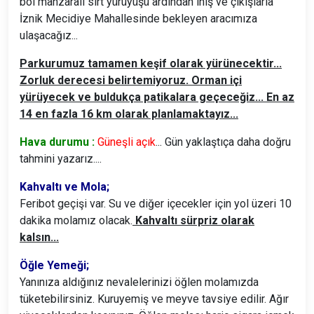
bol manzaralı sırt yürüyüşü ardından iniş ve çıkışlarla
İznik Mecidiye Mahallesinde bekleyen aracımıza
ulaşacağız...
Parkurumuz tamamen keşif olarak yürünecektir...
Zorluk derecesi belirtemiyoruz. Orman içi
yürüyecek ve buldukça patikalara geçeceğiz... En az
14 en fazla 16 km olarak planlamaktayız...
Hava durumu :
Güneşli açık
... Gün yaklaştıça daha doğru
tahmini yazarız....
Kahvaltı ve Mola;
Feribot geçişi var. Su ve diğer içecekler için yol üzeri 10
dakika molamız olacak.
Kahvaltı sürpriz olarak
kalsın...
Öğle Yemeği;
Yanınıza aldığınız nevalelerinizi öğlen molamızda
tüketebilirsiniz. Kuruyemiş ve meyve tavsiye edilir. Ağır