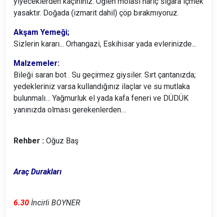
yiyeceklerden kaçınınız. Öğlen molası hariç sigara içmek
yasaktır. Doğada (izmarit dahil) çöp bırakmıyoruz.
Akşam Yemeği;
Sizlerin kararı... Orhangazi, Eskihisar yada evlerinizde...
Malzemeler:
Bileği saran bot . Su geçirmez giysiler. Sırt çantanızda;
yedekleriniz varsa kullandığınız ilaçlar ve su mutlaka
bulunmalı… Yağmurluk el yada kafa feneri ve DÜDÜK
yanınızda olması gerekenlerden…
Rehber :
Oğuz Baş
Araç Durakları
6.30
İncirli BOYNER