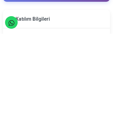
Katılım Bilgileri
18
Ekim
Pazar
Limit
Kalan
20
0
Kişi
Kişi
ETKİNLİK TAMAMLANDI