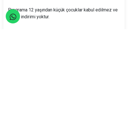
Programa 12 yaşından küçük çocuklar kabul edilmez ve
çocuk indirimi yoktur.
Program süresince faaliyet liderinin belirttiği kurallar
katılımcılar tarafından yerine getirilmek zorundadır ve
gelen herkes bunu kabul etmiş sayılır
.
Bu bir eğlence gezisidir akşam sesten ve gürültüden
şikayet edeceklere uygun bir program değildir. Uyuma
saati serbesttir.
Program katılımınızın geçerli sayılabilmesi için
aşağıda belirtilen hesaba, açıklama kısmına ad soyad ve
ayvalık mavi tur yazarak
150 TL ön ödeme göndermiş