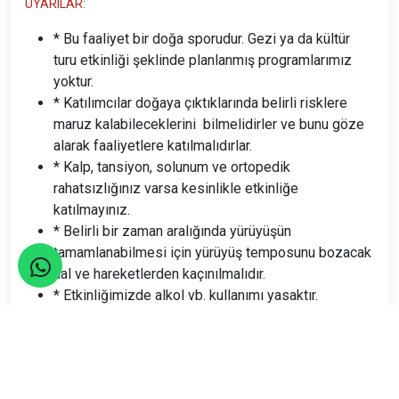
UYARILAR:
* Bu faaliyet bir doğa sporudur. Gezi ya da kültür
turu etkinliği şeklinde planlanmış programlarımız
yoktur.
* Katılımcılar doğaya çıktıklarında belirli risklere
maruz kalabileceklerini bilmelidirler ve bunu göze
alarak faaliyetlere katılmalıdırlar.
* Kalp, tansiyon, solunum ve ortopedik
rahatsızlığınız varsa kesinlikle etkinliğe
katılmayınız.
* Belirli bir zaman aralığında yürüyüşün
tamamlanabilmesi için yürüyüş temposunu bozacak
hal ve hareketlerden kaçınılmalıdır.
* Etkinliğimizde alkol vb. kullanımı yasaktır.
Mümkünse bir gün önceden de alınmaması yürüyüş
temposu ve kalp ritminiz için yararlı olacaktır.
* Rehber, parkurda duruma göre değişiklik yapabilir.
* Etkinliklerde kar amacı yoktur, paylaşım esasına