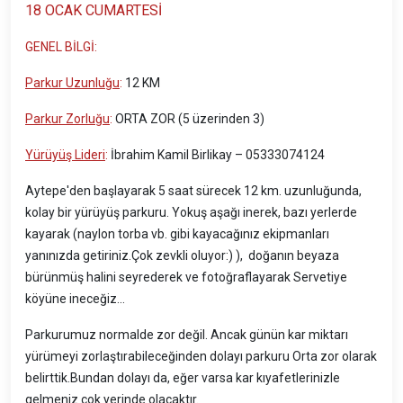
18 OCAK CUMARTESİ
GENEL BİLGİ:
Parkur Uzunluğu
:
12 KM
Parkur Zorluğu
:
ORTA ZOR (5 üzerinden 3)
Yürüyüş Lideri
:
İbrahim Kamil Birlikay – 05333074124
Aytepe'den başlayarak 5 saat sürecek 12 km. uzunluğunda,
kolay bir yürüyüş parkuru. Yokuş aşağı inerek, bazı yerlerde
kayarak (naylon torba vb. gibi kayacağınız ekipmanları
yanınızda getiriniz.Çok zevkli oluyor:) ), doğanın beyaza
bürünmüş halini seyrederek ve fotoğraflayarak Servetiye
köyüne ineceğiz...
Parkurumuz normalde zor değil. Ancak günün kar miktarı
yürümeyi zorlaştırabileceğinden dolayı parkuru Orta zor olarak
belirttik.Bundan dolayı da, eğer varsa kar kıyafetlerinizle
gelmeniz çok yerinde olacaktır.