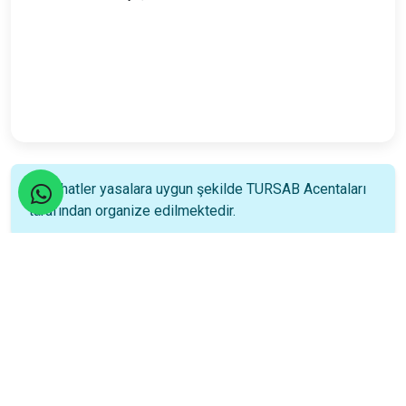
Seyahatler yasalara uygun şekilde TURSAB Acentaları
tarafından organize edilmektedir.
Katılım Rehberi
📚
Nasıl katılacağınızı öğrenin!
Katılım Bilgileri