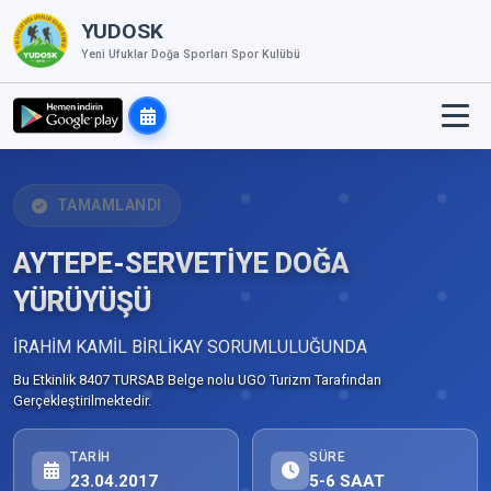
YUDOSK
Yeni Ufuklar Doğa Sporları Spor Kulübü
TAMAMLANDI
AYTEPE-SERVETİYE DOĞA
YÜRÜYÜŞÜ
İRAHİM KAMİL BİRLİKAY SORUMLULUĞUNDA
Bu Etkinlik 8407 TURSAB Belge nolu UGO Turizm Tarafından
Gerçekleştirilmektedir.
TARIH
SÜRE
23.04.2017
5-6 SAAT