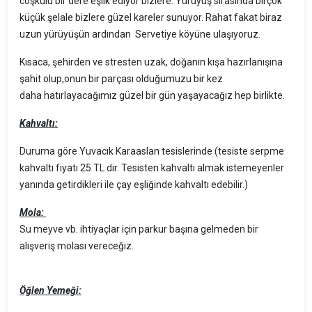
coşkulu bir dere eşlik ediyor bizlere. Yürüyüş sırasında birçok
küçük şelale bizlere güzel kareler sunuyor. Rahat fakat biraz
uzun yürüyüşün ardından Servetiye köyüne ulaşıyoruz.
Kısaca, şehirden ve stresten uzak, doğanın kışa hazırlanışına
şahit olup,onun bir parçası olduğumuzu bir kez
daha hatırlayacağımız güzel bir gün yaşayacağız hep birlikte.
Kahvaltı:
Duruma göre Yuvacık Karaaslan tesislerinde (tesiste serpme
kahvaltı fiyatı 25 TL dir. Tesisten kahvaltı almak istemeyenler
yanında getirdikleri ile çay eşliğinde kahvaltı edebilir.)
Mola:
Su meyve vb. ihtiyaçlar için parkur başına gelmeden bir
alışveriş molası vereceğiz.
Öğlen Yemeği: