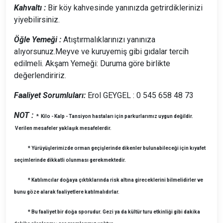
Kahvaltı :
Bir köy kahvesinde yanınızda getrirdiklerinizi
yiyebilirsiniz.
Öğle Yemeği :
Atıştırmalıklarınızı yanınıza
alıyorsunuz.Meyve ve kuruyemiş gibi gıdalar tercih
edilmeli. Akşam Yemeği: Duruma göre birlikte
değerlendiririz.
Faaliyet Sorumluları:
Erol GEYGEL : 0 545 658 48 73
NOT :
* Kilo - Kalp - Tansiyon hastaları için parkurlarımız uygun değildir.
Verilen mesafeler yaklaşık mesafelerdir.
* Yürüyüşlerimizde orman geçişlerinde dikenler bulunabileceği için kıyafet
seçimlerinde dikkatli olunması gerekmektedir.
* Katılımcılar doğaya çıktıklarında risk altına gireceklerini bilmelidirler ve
bunu göze alarak faaliyetlere katılmalıdırlar.
* Bu faaliyet bir doğa sporudur. Gezi ya da kültür turu etkinliği gibi dakika