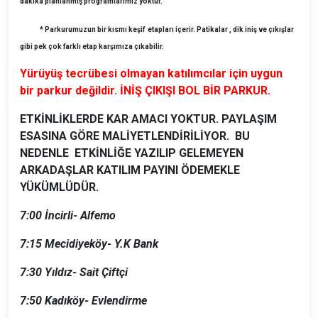
dakika planlanmış programlarımız yoktur.
* Parkurumuzun bir kısmı keşif etapları içerir. Patikalar , dik iniş ve çıkışlar
gibi pek çok farklı etap karşımıza çıkabilir.
Yürüyüş tecrübesi olmayan katılımcılar için uygun
bir parkur değildir. İNİŞ ÇIKIŞI BOL BİR PARKUR.
ETKİNLİKLERDE KAR AMACI YOKTUR. PAYLAŞIM
ESASINA GÖRE MALİYETLENDİRİLİYOR. BU
NEDENLE ETKİNLİĞE YAZILIP GELEMEYEN
ARKADAŞLAR KATILIM PAYINI ÖDEMEKLE
YÜKÜMLÜDÜR.
7:00
İncirli- Alfemo
7:15
Mecidiyeköy- Y.K Bank
7:30
Yıldız- Sait Çiftçi
7:50
Kadıköy- Evlendirme