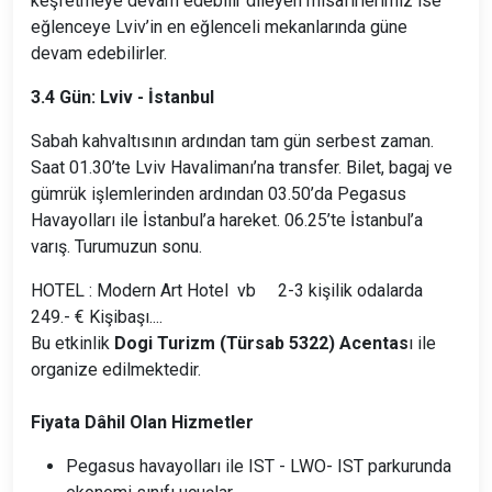
keşfetmeye devam edebilir dileyen misafirlerimiz ise
eğlenceye Lviv’in en eğlenceli mekanlarında güne
devam edebilirler.
3.4 Gün: Lviv - İstanbul
Sabah kahvaltısının ardından tam gün serbest zaman.
Saat 01.30’te Lviv Havalimanı’na transfer. Bilet, bagaj ve
gümrük işlemlerinden ardından 03.50’da Pegasus
Havayolları ile İstanbul’a hareket. 06.25’te İstanbul’a
varış. Turumuzun sonu.
HOTEL : Modern Art Hotel vb 2-3 kişilik odalarda
249.- € Kişibaşı....
Bu etkinlik
Dogi Turizm (Türsab 5322) Acentas
ı ile
organize edilmektedir.
Fiyata Dâhil Olan Hizmetler
Pegasus havayolları ile IST - LWO- IST parkurunda