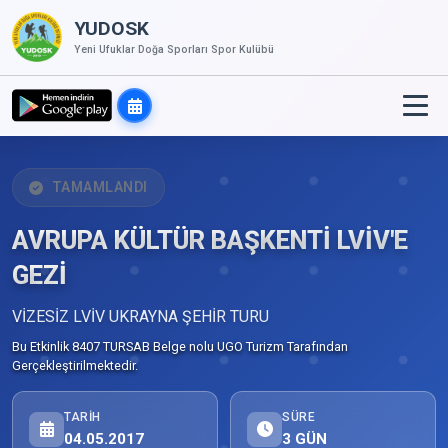
YUDOSK
Yeni Ufuklar Doğa Sporları Spor Kulübü
TAMAMLANDI
AVRUPA KÜLTÜR BAŞKENTİ LVİV'E
GEZİ
VİZESİZ LVİV UKRAYNA ŞEHİR TURU
Bu Etkinlik 8407 TURSAB Belge nolu UGO Turizm Tarafından
Gerçekleştirilmektedir.
TARIH
SÜRE
04.05.2017
3 GÜN