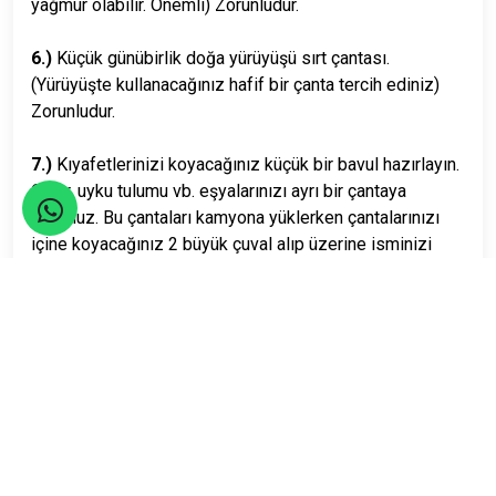
yağmur olabilir. Önemli) Zorunludur.
6.)
Küçük günübirlik doğa yürüyüşü sırt çantası.
(Yürüyüşte kullanacağınız hafif bir çanta tercih ediniz)
Zorunludur.
7.)
Kıyafetlerinizi koyacağınız küçük bir bavul hazırlayın.
Çadır, uyku tulumu vb. eşyalarınızı ayrı bir çantaya
koyunuz. Bu çantaları kamyona yüklerken çantalarınızı
içine koyacağınız 2 büyük çuval alıp üzerine isminizi
silinmeyen bir kalemle yazınız / bağlayınız. Aksi
takdirde çantalar görevlilerce karga tulumba atıldığı için
dağılıp, kopabilir lütfen uygulayınız. Çanta seçimi ve
uygulama size ait ama önemle tavsiye edilir.
8.)
İklim değişken olduğu için aşırı yağmur, rüzgar veya
güneşe maruz kalabiliriz. Bu yüzden güneş gözlüğü,
güneş kremi, geniş kenarlıklı şapka, fular, eşarp gibi
güneşten koruyucu aksesuarları yanınıza alınız. İsteğe