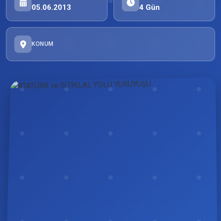
05.06.2013
4 Gün
KONUM