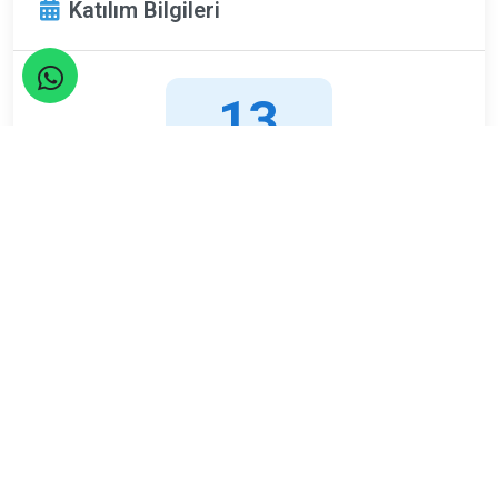
Katılım Bilgileri
13
Nisan
Pazar
Limit
Kalan
40
9
Kişi
Kişi
ETKİNLİK TAMAMLANDI