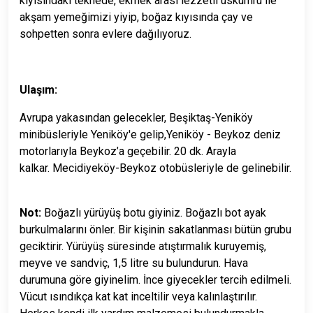
kıyısındaki teknede, ekmek arası lezzetli uskumru ile
akşam yemeğimizi yiyip, boğaz kıyısında çay ve
sohpetten sonra evlere dağılıyoruz.
Ulaşım:
Avrupa yakasından gelecekler, Beşiktaş-Yeniköy
minibüsleriyle Yeniköy'e gelip,Yeniköy - Beykoz deniz
motorlarıyla Beykoz’a geçebilir. 20 dk. Arayla
kalkar. Mecidiyeköy-Beykoz otobüsleriyle de gelinebilir.
Not:
Boğazlı yürüyüş botu giyiniz. Boğazlı bot ayak
burkulmalarını önler. Bir kişinin sakatlanması bütün grubu
geciktirir. Yürüyüş süresinde atıştırmalık kuruyemiş,
meyve ve sandviç, 1,5 litre su bulundurun. Hava
durumuna göre giyinelim. İnce giyecekler tercih edilmeli.
Vücut ısındıkça kat kat inceltilir veya kalınlaştırılır.