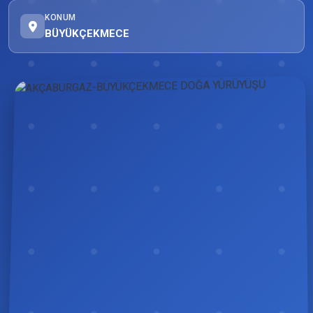
KONUM
BÜYÜKÇEKMECE