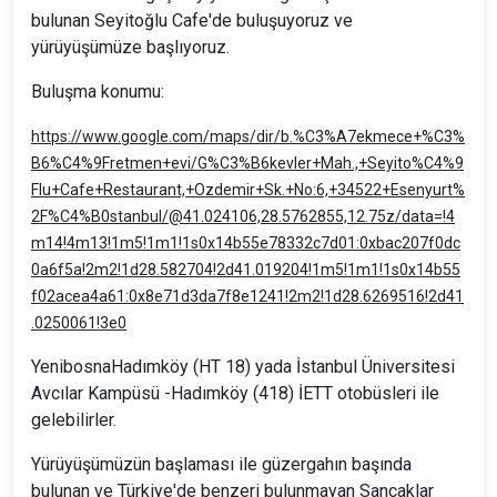
bulunan Seyitoğlu Cafe'de buluşuyoruz ve
yürüyüşümüze başlıyoruz.
Buluşma konumu:
https://www.google.com/maps/dir/b.%C3%A7ekmece+%C3%
B6%C4%9Fretmen+evi/G%C3%B6kevler+Mah.,+Seyito%C4%9
Flu+Cafe+Restaurant,+Ozdemir+Sk.+No:6,+34522+Esenyurt%
2F%C4%B0stanbul/@41.024106,28.5762855,12.75z/data=!4
m14!4m13!1m5!1m1!1s0x14b55e78332c7d01:0xbac207f0dc
0a6f5a!2m2!1d28.582704!2d41.019204!1m5!1m1!1s0x14b55
f02acea4a61:0x8e71d3da7f8e1241!2m2!1d28.6269516!2d41
.0250061!3e0
YenibosnaHadımköy (HT 18) yada İstanbul Üniversitesi
Avcılar Kampüsü -Hadımköy (418) İETT otobüsleri ile
gelebilirler.
Yürüyüşümüzün başlaması ile güzergahın başında
bulunan ve Türkiye'de benzeri bulunmayan Sancaklar