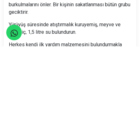
burkulmalarını önler. Bir kişinin sakatlanması bütün grubu
geciktirir.
Yürüyüş süresinde atıştırmalık kuruyemiş, meyve ve
sandviç, 1,5 litre su bulundurun.
Herkes kendi ilk yardım malzemesini bulundurmakla
sorumludur, (kişisel ilaçlar, sargı bezi, yara bandı vs.)
Seyahatler yasalara uygun şekilde TURSAB Acentaları
tarafından organize edilmektedir.
Katılım Rehberi
📚
Nasıl katılacağınızı öğrenin!