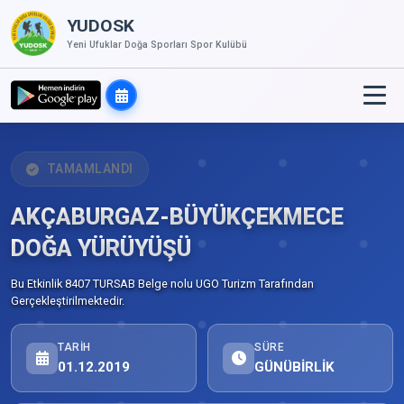
YUDOSK
Yeni Ufuklar Doğa Sporları Spor Kulübü
TAMAMLANDI
AKÇABURGAZ-BÜYÜKÇEKMECE
DOĞA YÜRÜYÜŞÜ
Bu Etkinlik 8407 TURSAB Belge nolu UGO Turizm Tarafından
Gerçekleştirilmektedir.
TARIH
SÜRE
01.12.2019
GÜNÜBİRLİK