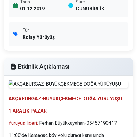
Tarih
Süre
01.12.2019
GÜNÜBİRLİK
Tür
Kolay Yürüyüş
Etkinlik Açıklaması
AKÇABURGAZ-BÜYÜKÇEKMECE DOĞA YÜRÜYÜŞÜ
1 ARALIK PAZAR
Yürüyüş lideri:
Ferhan Büyükkayahan-05457190417
11:00'de Karaağaç köy yolu durağı karşısında