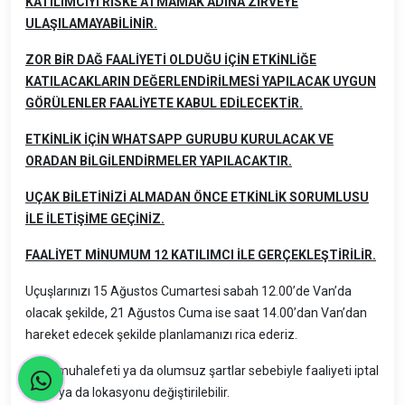
KATILIMCIYI RİSKE ATMAMAK ADINA ZİRVEYE
ULAŞILAMAYABİLİNİR.
ZOR BİR DAĞ FAALİYETİ OLDUĞU İÇİN ETKİNLİĞE
KATILACAKLARIN DEĞERLENDİRİLMESİ YAPILACAK UYGUN
GÖRÜLENLER FAALİYETE KABUL EDİLECEKTİR.
ETKİNLİK İÇİN WHATSAPP GURUBU KURULACAK VE
ORADAN BİLGİLENDİRMELER YAPILACAKTIR.
UÇAK BİLETİNİZİ ALMADAN ÖNCE ETKİNLİK SORUMLUSU
İLE İLETİŞİME GEÇİNİZ.
FA
AL
İ
YET M
İ
NUMUM 12 KATILIMCI
İ
LE GER
Ç
EKLE
Ş
T
İ
R
İ
L
İ
R.
Uçuşlarınızı 15 Ağustos Cumartesi sabah 12.00’de Van’da
olacak şekilde, 21 Ağustos Cuma ise saat 14.00’dan Van’dan
hareket edecek şekilde planlamanızı rica ederiz.
Hava muhalefeti ya da olumsuz şartlar sebebiyle faaliyeti iptal
etme ya da lokasyonu değiştirilebilir.