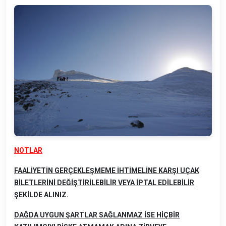
NOTLAR
FAALİYETİN GERÇEKLEŞMEME İHTİMELİNE KARŞI UÇAK
BİLETLERİNİ DEĞİŞTİRİLEBİLİR VEYA İPTAL EDİLEBİLİR
ŞEKİLDE ALINIZ.
DAĞDA UYGUN ŞARTLAR SAĞLANMAZ İSE HİÇBİR