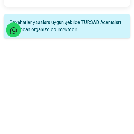
Seyahatler yasalara uygun şekilde TURSAB Acentaları
tarafından organize edilmektedir.
Katılım Rehberi
📚
Nasıl katılacağınızı öğrenin!
Katılım Bilgileri
15