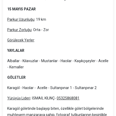
15 MAYIS PAZAR
Parkur Uzunluğu
: 19 km
Parkur Zorluğu
: Orta - Zor
Görülecek Yerler
:
YAYLALAR
Alballar - Kılavuzlar - Mustanlar - Hacılar - Kaşıkçışeyler - Acelle
- Kemaller
GÖLETLER
Karagöl - Hacılar - Acelle - Sultanpınar 1 - Sultanpınar 2
Yürüyüş Lideri
: İSMAİL KILINÇ-
05325868081
Karagöl göletinde başlayıp biten, özellikle gölet bölgelerinde
muhteşem manzaraya sahip, fotograf tutkunlarının kesinlikle