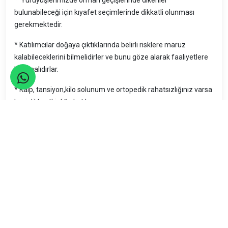
bulunabileceği için kıyafet seçimlerinde dikkatli olunması
gerekmektedir.
* Katılımcılar doğaya çıktıklarında belirli risklere maruz
kalabileceklerini bilmelidirler ve bunu göze alarak faaliyetlere
katılmalıdırlar.
* Kalp, tansiyon,kilo solunum ve ortopedik rahatsızlığınız varsa
kesinlikle etkinliğe katılmayınız.
* Belirli bir zaman aralığında yürüyüşün tamamlanabilmesi için
yürüyüş temposunu bozacak hal ve hareketlerden
kaçınılmalıdır.
* Etkinliğimizde alkol vb. kullanımı yasaktır. Mümkünse bir gün
önceden de alınmaması yürüyüş temposu ve kalp ritminiz için
yararlı olacaktır.
* Rehber, parkurda duruma göre değişiklik yapabilir.