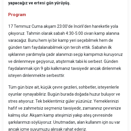
yapacağız ve ertesi gün yürüyüş.
Program
17 Temmuz Cuma akşam 23:00’de İncirli’den hareketle yola
çıkıyoruz. Tahmin olarak sabah 4:30-5:00 civarı kamp alanına
varacağız. Bunu hem iyi bir kamp yeri seçebilmek hem de
günden tam faydalanabilmek için tercih ettik. Sabahın ilk
ışıklarının yardımıyla çadır alanımızı seçip kampımızı kuruyoruz
ve dinlenmeye geçiyoruz, atıştırmak tabii ki serbest. Günden
faydalanmak için 9 gibi kalkmanız tavsiyedir ancak dinlenmek
isteyen dinlenmekte serbesttir.
Tüm gün bize ait, küçük çevre gezileri, sohbetler, isteyenlerle
oyunlar oynayabiliriz. Bugün burada doğada huzur buluyor ve
stres atıyoruz. Tek beklentimiz güler yüzünüz. Yemeklerinizi
hafif ve zahmetsiz seçmeniz tavsiyedir, zamanınız çevrenize
kalmış olur. Akşam kamp ateşimizi yakıp ateş çevresinde
şarkılarımızı söylüyoruz. Unutmadan, alan kullanım için su var
ancak içme suyumuzu alırsak rahat ederiz.