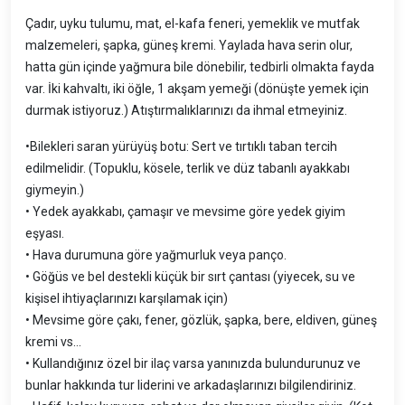
Çadır, uyku tulumu, mat, el-kafa feneri, yemeklik ve mutfak
malzemeleri, şapka, güneş kremi. Yaylada hava serin olur,
hatta gün içinde yağmura bile dönebilir, tedbirli olmakta fayda
var. İki kahvaltı, iki öğle, 1 akşam yemeği (dönüşte yemek için
durmak istiyoruz.) Atıştırmalıklarınızı da ihmal etmeyiniz.
•Bilekleri saran yürüyüş botu: Sert ve tırtıklı taban tercih
edilmelidir. (Topuklu, kösele, terlik ve düz tabanlı ayakkabı
giymeyin.)
• Yedek ayakkabı, çamaşır ve mevsime göre yedek giyim
eşyası.
• Hava durumuna göre yağmurluk veya panço.
• Göğüs ve bel destekli küçük bir sırt çantası (yiyecek, su ve
kişisel ihtiyaçlarınızı karşılamak için)
• Mevsime göre çakı, fener, gözlük, şapka, bere, eldiven, güneş
kremi vs…
• Kullandığınız özel bir ilaç varsa yanınızda bulundurunuz ve
bunlar hakkında tur liderini ve arkadaşlarınızı bilgilendiriniz.