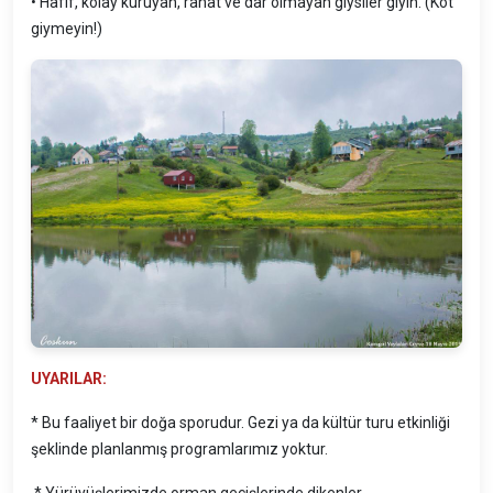
• Hafif, kolay kuruyan, rahat ve dar olmayan giysiler giyin. (Kot
giymeyin!)
UYARILAR:
* Bu faaliyet bir doğa sporudur. Gezi ya da kültür turu etkinliği
şeklinde planlanmış programlarımız yoktur.
* Yürüyüşlerimizde orman geçişlerinde dikenler