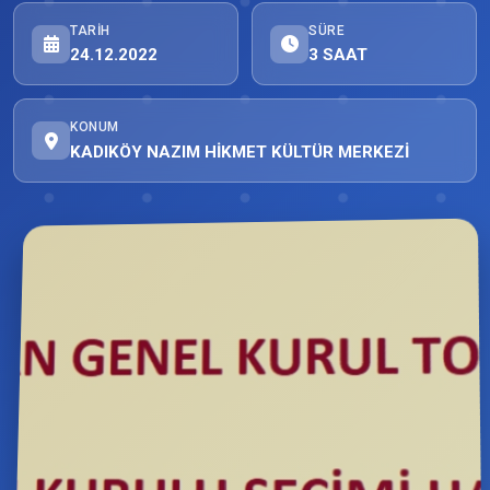
TARIH
SÜRE
24.12.2022
3 SAAT
KONUM
KADIKÖY NAZIM HİKMET KÜLTÜR MERKEZİ