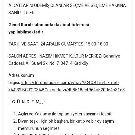
AİDATLARINI ÖDEMİŞ OLANLAR SEÇME VE SEÇİLME HAKKINA
SAHİPTİRLER.
Genel Kurul salonunda da aidat ödemesi
yapılabilmektedir
.
TARİH VE SAAT; 24 ARALIK CUMARTESİ 15:00-18:00
SALON ADRESİ; NAZIM HİKMET KÜLTÜR MERKEZİ Bahariye
Caddesi, Ali Suavi Sk. No: 7, 34714 Kadıköy
Adres konum
bilgisi;
https://tr.foursquare.com/v/naz%C4%B1m-hikmet-
k%C3%BClt%C3%BCr-merkezi/4b8518dcf964a520de4b31e3
G Ü N D E M__:
Açılış ve Yoklama ile toplantı yeter sayısının tespiti
Divan teşkili için bir başkan, bir katip ve bir oy sayım
memurunun seçilmesi