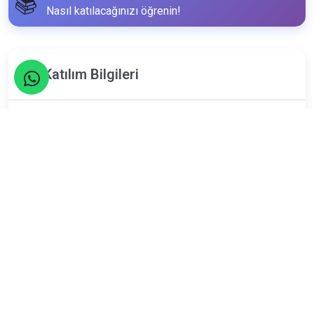
📚
Nasıl katılacağınızı öğrenin!
Katılım Bilgileri
14
Aralık
Cumartesi
Limit
Kalan
150
21
Kişi
Kişi
ETKİNLİK TAMAMLANDI