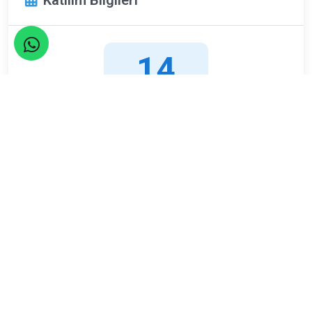
14
Nisan
Pazartesi
Limit
Kalan
15
3
Kişi
Kişi
ETKİNLİK TAMAMLANDI