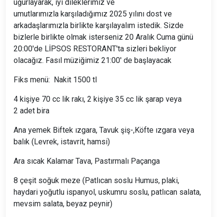
uğurlayarak, iyi dileklerimiz ve
umutlarımızla karşıladığımız 2025 yılını dost ve
arkadaşlarımızla birlikte karşılayalım istedik. Sizde
bizlerle birlikte olmak isterseniz 20 Aralık Cuma günü
20:00'de LİPSOS RESTORANT'ta sizleri bekliyor
olacağız. Fasıl müziğimiz 21:00' de başlayacak
Fiks menü: Nakit 1500 tl
4 kişiye 70 cc lik rakı, 2 kişiye 35 cc lik şarap veya
2 adet bira
Ana yemek Biftek ızgara, Tavuk şiş-,Köfte ızgara veya
balık (Levrek, istavrit, hamsi)
Ara sıcak Kalamar Tava, Pastırmalı Paçanga
8 çeşit soğuk meze (Patlıcan soslu Humus, plaki,
haydari yoğutlu ispanyol, uskumru soslu, patlıcan salata,
mevsim salata, beyaz peynir)