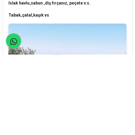
Islak havlu,sabun ,diş fırçanız, peçete v.s.
Tabak,çatal,kaşık vs