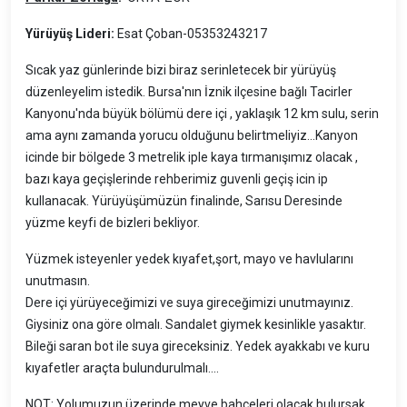
Yürüyüş Lideri:
Esat Çoban-05353243217
Sıcak yaz günlerinde bizi biraz serinletecek bir yürüyüş
düzenleyelim istedik. Bursa'nın İznik ilçesine bağlı Tacirler
Kanyonu'nda büyük bölümü dere içi , yaklaşık 12 km sulu, serin
ama aynı zamanda yorucu olduğunu belirtmeliyiz...Kanyon
icinde bir bölgede 3 metrelik iple kaya tırmanışımız olacak ,
bazı kaya geçişlerinde rehberimiz guvenli geçiş icin ip
kullanacak. Yürüyüşümüzün finalinde, Sarısu Deresinde
yüzme keyfi de bizleri bekliyor.
Yüzmek isteyenler yedek kıyafet,şort, mayo ve havlularını
unutmasın.
Dere içi yürüyeceğimizi ve suya gireceğimizi unutmayınız.
Giysiniz ona göre olmalı. Sandalet giymek kesinlikle yasaktır.
Bileği saran bot ile suya gireceksiniz. Yedek ayakkabı ve kuru
kıyafetler araçta bulundurulmalı....
NOT: Yolumuzun üzerinde meyve bahçeleri olacak bulursak