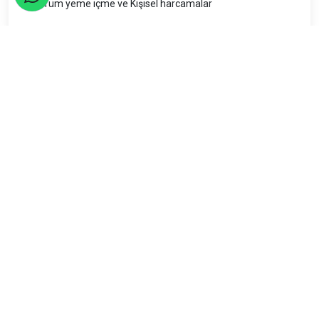
Tüm yeme içme ve Kişisel harcamalar
Seyahatler yasalara uygun şekilde TURSAB Acentaları
tarafından organize edilmektedir.
Katılım Rehberi
📚
Nasıl katılacağınızı öğrenin!
Katılım Bilgileri
21