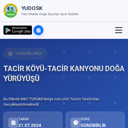
YUDOSK
Yeni Ufuklar Doğa Sporları Spor Kulübü
TAMAMLANDI
TACİR KÖYÜ-TACİR KANYONU DOĞA
YÜRÜYÜŞÜ
.
Bu Etkinlik 8407 TURSAB Belge nolu UGO Turizm Tarafından
Gerçekleştirilmektedir.
TARIH
SÜRE
21.07.2024
GÜNÜBİRLİK