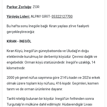
Parkur Zorluğu
:
ZOR
Yürüyüş Lideri:
ALPAY GİRİT-
05322127700
Bu hafta sonu İnegöle bağlı Kıran yaylası zİrve faaliyeti
gerçekleştireceğiz.
KIRAN - İNEGÖL
Kıran Köyü, İnegöl’ün güneybatısında ve Uludağ’ın doğu
eteklerinde kurulmuş bir derbentçi köyüdür. Çevresi dağlık ve
engebelidir. Orman köyü statüsündedir. İnegöl’e uzaklığı, 14
kilometredir.
2000 yılı genel nüfus sayımına göre 214’ü kadın ve 202’si erkek
olmak üzere toplam köy nüfusu, 416 kişidir. Geçimleri, kısmen
tarım ve de orman ürünlerine dayanır.
Tarihî niteliği bulunan bir köydür. İnegöl’ün fethinden sonra
Turgutalp’in mülküne dahil edilmiştir. Hüdavendigâr Livası